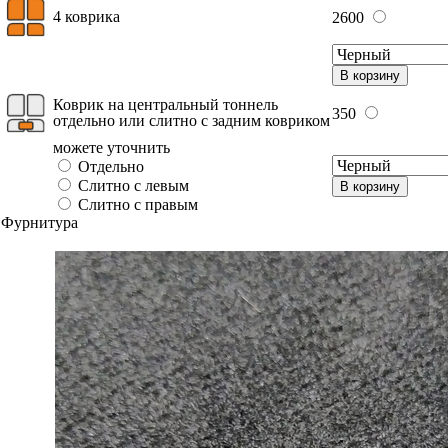
4 коврика
2600
В корзину
Коврик на центральный тоннель
350
отдельно или слитно с задним ковриком
можете уточнить
Отдельно
Слитно с левым
В корзину
Слитно с правым
Фурнитура