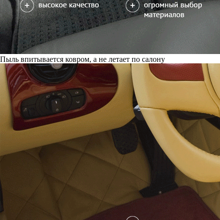
Пыль впитывается ковром, а не летает по салону