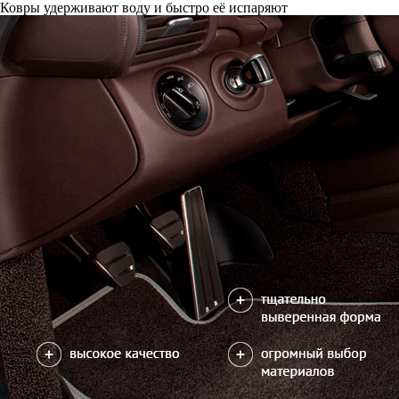
Ковры удерживают воду и быстро её испаряют