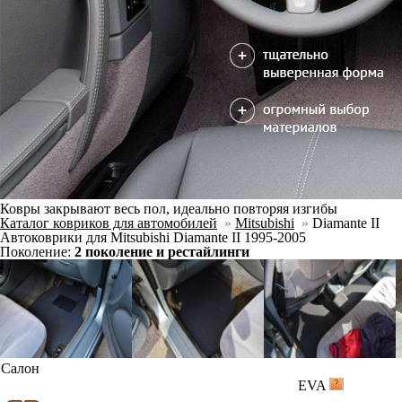
Ковры закрывают весь пол, идеально повторяя изгибы
Каталог ковриков для автомобилей
»
Mitsubishi
»
Diamante II
Автоковрики для Mitsubishi Diamante II 1995-2005
Поколение:
2 поколение и рестайлинги
Салон
EVA