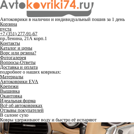
Автоковрики в наличии и
индивидуальный пошив
за 1 день
Корзина
пуста
+7 (351) 277-91-67
пр.Ленина, 21А корп.1
Контакты
Каталог и цены
Ворс или резина?
Фотогалерея
Вопросы-Ответы
Доставка и оплата
подробнее о наших ковриках:
Материалы
Автоковрики EVA
Крепежи
Вышивка
Окантовка
Идеальная форма
Всё об автоковриках
Отзывы покупателей
В салоне сухо
Ковры удерживают воду и быстро её испаряют