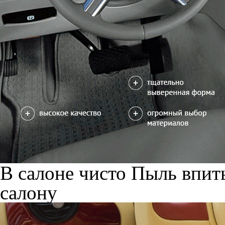
В салоне чисто
Пыль впиты
салону