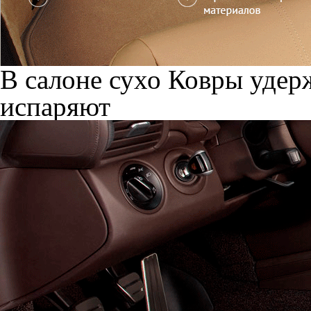
В салоне сухо
Ковры удерж
испаряют