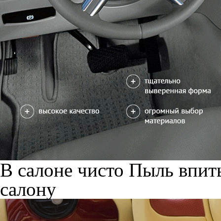
В салоне чисто
Пыль впиты
салону