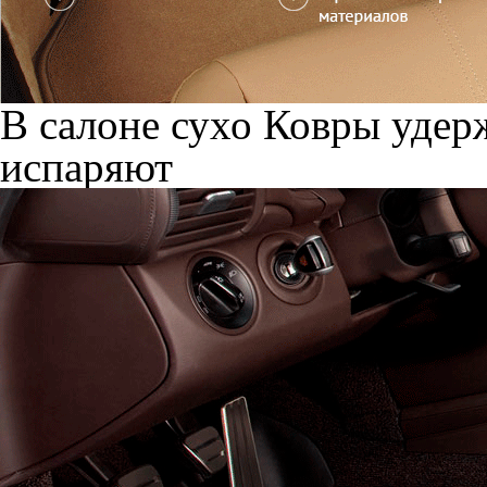
В салоне сухо
Ковры удерж
испаряют