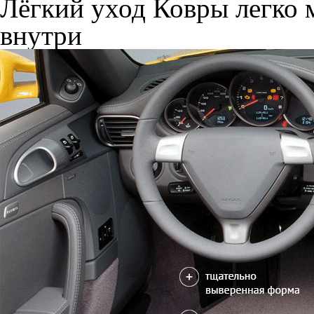
Лёгкий уход
Ковры легко м
внутри