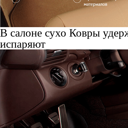
В салоне сухо
Ковры удерж
испаряют