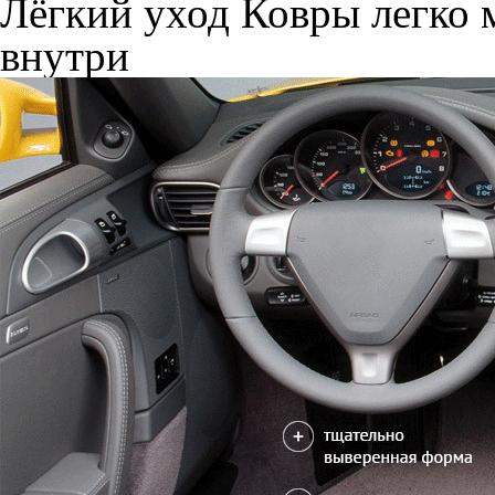
Лёгкий уход
Ковры легко м
внутри