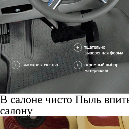
В салоне чисто
Пыль впиты
салону