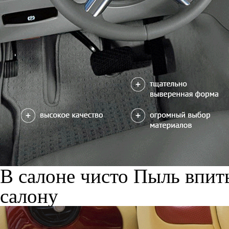
В салоне чисто
Пыль впиты
салону