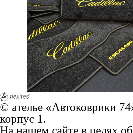
© ателье «Автоковрики 74»
корпус 1.
На нашем сайте в целях об
работоспособности собир
персональных данных, кот
браузером. Это, например, 
и т.д. Если Вы пользуетес
согласие на обработку эти