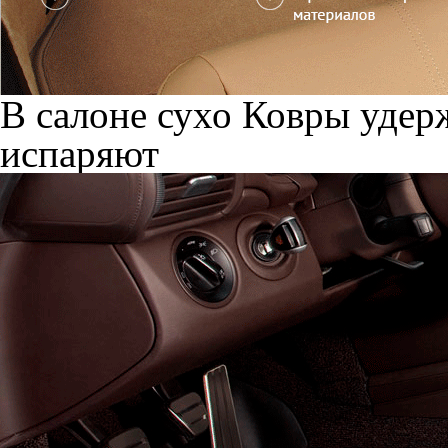
В салоне сухо
Ковры удерж
испаряют