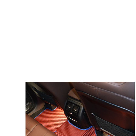
© ателье «Автоковрики 74»
корпус 1.