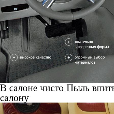
В салоне чисто
Пыль впиты
салону