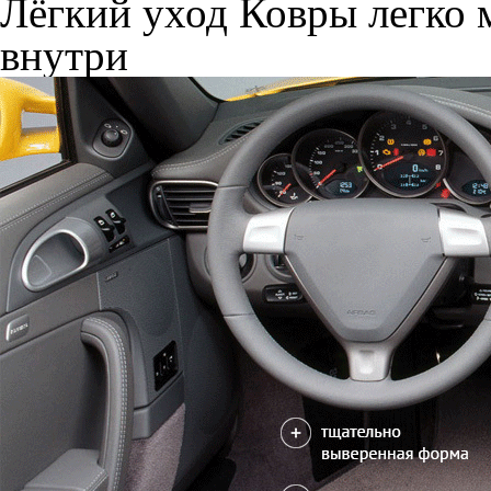
Лёгкий уход
Ковры легко м
внутри