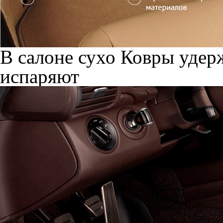
В салоне сухо
Ковры удерж
испаряют