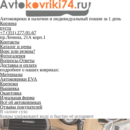
Автоковрики в наличии и
индивидуальный пошив
за 1 день
Корзина
пуста
+7 (351) 277-91-67
пр.Ленина, 21А корп.1
Контакты
Каталог и цены
Ворс или резина?
Фотогалерея
Вопросы-Ответы
Доставка и оплата
подробнее о наших ковриках:
Материалы
Автоковрики EVA
Крепежи
Вышивка
Окантовка
Идеальная форма
Всё об автоковриках
Отзывы покупателей
Служат до 10 лет
Только качественные российские материалы