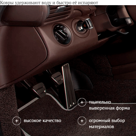
Только качественные российские материалы
Каталог ковриков для автомобилей
»
Mercedes
»
Vito (W447)
Автоковрики для Mercedes Vito (W447) 2014-н.в.
Поколение:
3 поколение и рестайлинг
Кузов:
W447
На Vito ковры изготавливаем только индивидуально, требуется 
зависимости от сложности замера.
Салон
Два передних коврика
Перемычка между передними ковриками