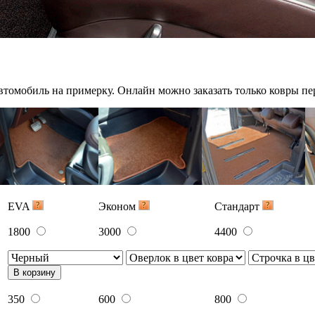
6650
10100
14000
В корзину
7300
11000
15250
В корзину
7900
11950
16550
ва
В корзину