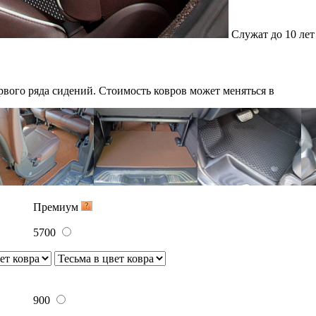
17900
19550
21200