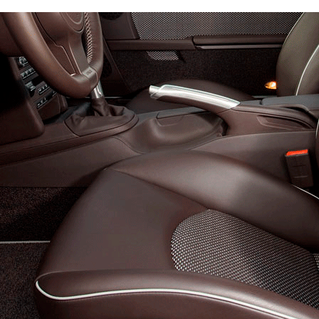
автомобиль на примерку. Онлайн можно заказать только ковры пе
EVA
Эконом
Стандарт
1800
3000
4400
В корзину
350
600
800
В корзину