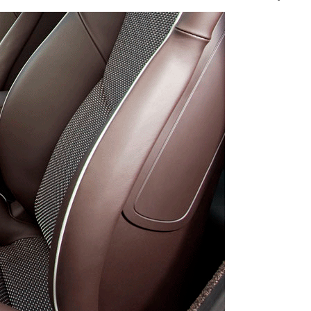
рвого ряда сидений. Стоимость ковров может меняться в
Премиум
5700
900