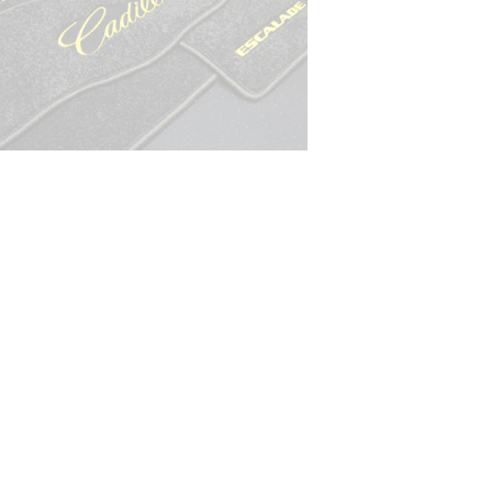
© ателье «Автоковрики 74»
корпус 1.