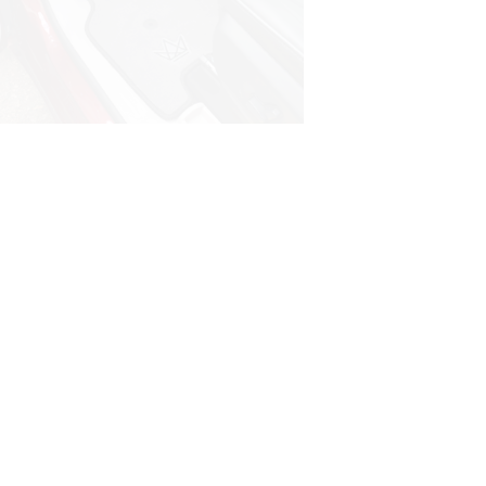
© ателье «Автоковрики 74»