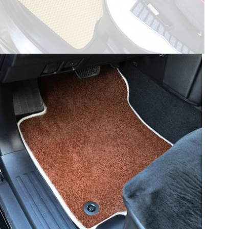
© ателье «Автоковрики 74»
корпус 1.
На нашем сайте в целях об
работоспособности собир
персональных данных, кот
браузером. Это, например, 
и т.д. Если Вы пользуетес
согласие на обработку эти
Положении по обработке 
+7 (351) 277 91 67