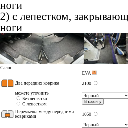
ноги
2) с лепестком, закрываю
ноги
Салон
EVA
Два передних коврика
2100
можете уточнить
Без лепестка
В корзину
С лепестком
Перемычка между передними
1050
ковриками