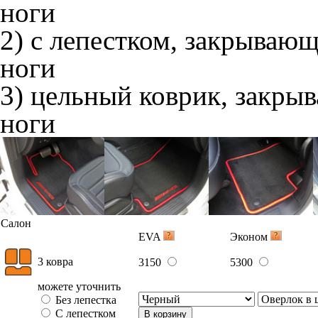
ноги
2) с лепестком, закрываю
ноги
3) цельный коврик, закры
ноги
Салон
EVA
Эконом
3 ковра
3150
5300
можете уточнить
Без лепестка
С лепестком
В корзину