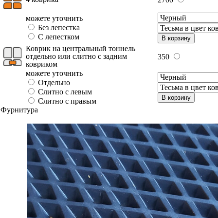
можете уточнить
Без лепестка
С лепестком
В корзину
Коврик на центральный тоннель
отдельно или слитно с задним
350
ковриком
можете уточнить
Отдельно
Слитно с левым
В корзину
Слитно с правым
Фурнитура