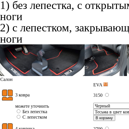
1) без лепестка, с открыт
ноги
2) с лепестком, закрываю
ноги
Салон
EVA
3 ковра
3150
можете уточнить
Без лепестка
С лепестком
В корзину
4 коврика
2700