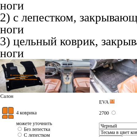
ноги
2) с лепестком, закрываю
ноги
3) цельный коврик, закры
ноги
Салон
EVA
4 коврика
2700
можете уточнить
Без лепестка
С лепестком