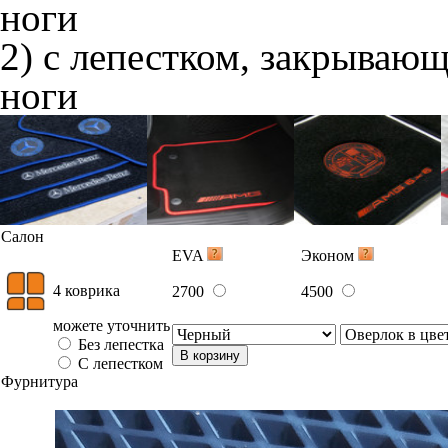
ноги
2) с лепестком, закрываю
ноги
Салон
EVA
Эконом
4 коврика
2700
4500
можете уточнить
Без лепестка
В корзину
С лепестком
Фурнитура