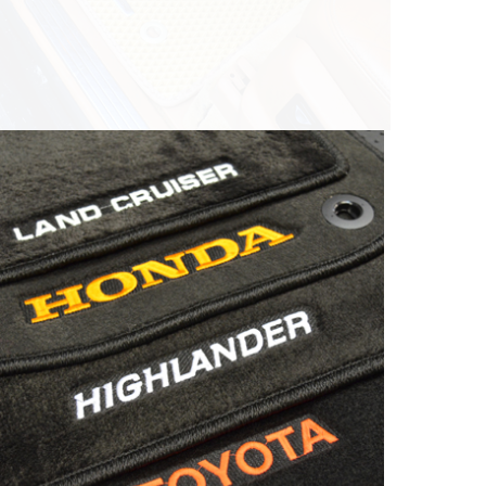
© ателье «Автоковрики 74»
корпус 1.
На нашем сайте в целях об
работоспособности собир
персональных данных, кот
браузером. Это, например, 
и т.д. Если Вы пользуетес
согласие на обработку эти
Положении по обработке 