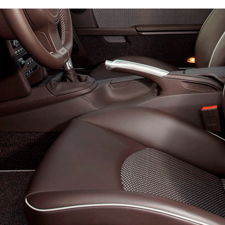
Эконом
Стандарт
Премиум
4300
6300
8200
600
800
900