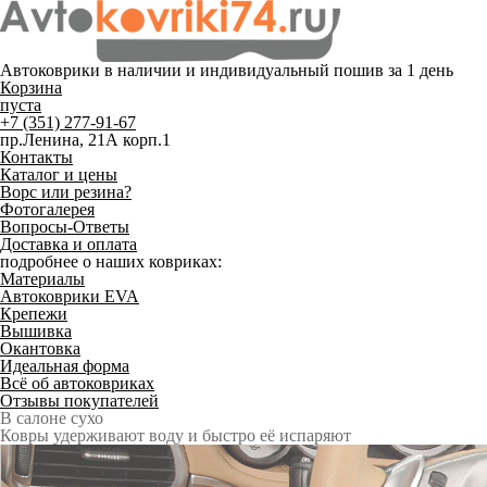
Автоковрики в наличии и
индивидуальный пошив
за 1 день
Корзина
пуста
+7 (351) 277-91-67
пр.Ленина, 21А корп.1
Контакты
Каталог и цены
Ворс или резина?
Фотогалерея
Вопросы-Ответы
Доставка и оплата
подробнее о наших ковриках:
Материалы
Автоковрики EVA
Крепежи
Вышивка
Окантовка
Идеальная форма
Всё об автоковриках
Отзывы покупателей
Служат до 10 лет
Только качественные российские материалы