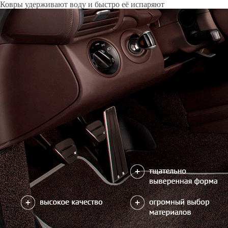
Только качественные российские материалы
Каталог ковриков для автомобилей
»
Mercedes
»
CLK (C208)
Автоковрики для Mercedes CLK (C208) 1996-2003
Поколение:
1 поколение и рестайлинг
Водительский коврик на CLK (C208) доступен в 2х вариантах:
1) с лепестком, закрывающим место для отдыха левой ноги
2) цельный коврик, закрывающий место для отдыха левой ноги
Салон
EVA
4 коврика
2600
можете уточнить
С лепестком
В корзину
Цельный коврик
Коврик на центральный тоннель
350
отдельно или слитно с задним ковриком
можете уточнить