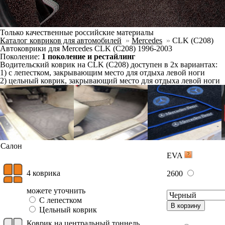
Отдельно
Слитно с левым
В корзину
Слитно с правым
Фурнитура