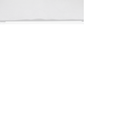
© ателье «Автоковрики 74»
корпус 1.