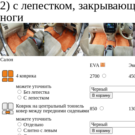
2) с лепестком, закрываю
ноги
Салон
EVA
Эк
4 коврика
2700
45
можете уточнить
Без лепестка
В корзину
С лепестком
Коврик на центральный тоннель
850
13
ковер между передними сиденьями
можете уточнить
Отдельно
Слитно с левым
В корзину