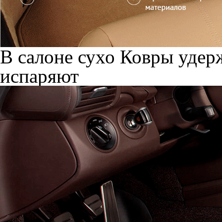
В салоне сухо
Ковры удерж
испаряют