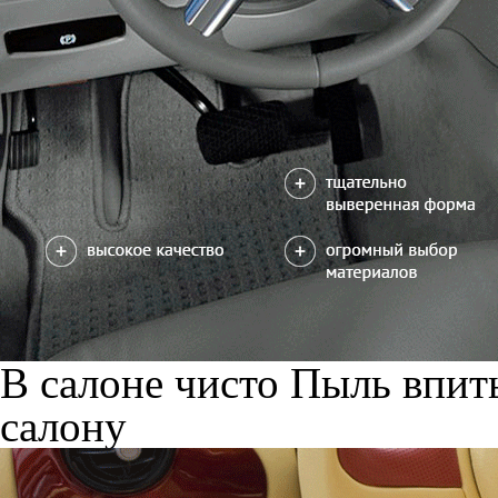
В салоне чисто
Пыль впиты
салону