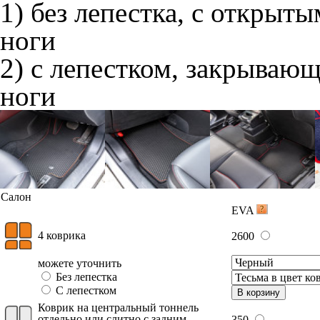
1) без лепестка, с открыт
ноги
2) с лепестком, закрываю
ноги
Салон
EVA
4 коврика
2600
можете уточнить
Без лепестка
С лепестком
В корзину
Коврик на центральный тоннель
отдельно или слитно с задним
350