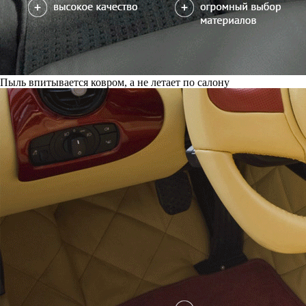
Пыль впитывается ковром, а не летает по салону