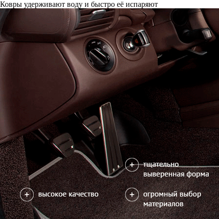
Ковры удерживают воду и быстро её испаряют