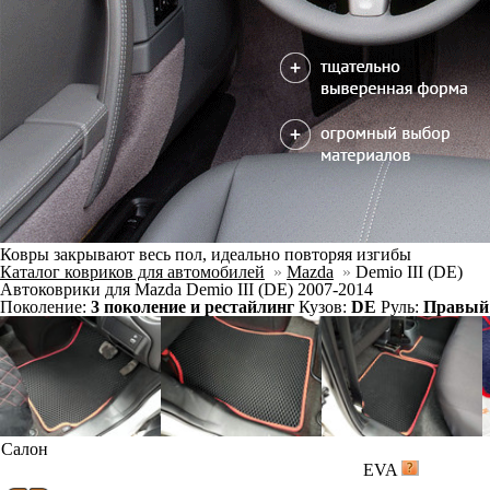
Ковры закрывают весь пол, идеально повторяя изгибы
Каталог ковриков для автомобилей
»
Mazda
»
Demio III (DE)
Автоковрики для Mazda Demio III (DE) 2007-2014
Поколение:
3 поколение и рестайлинг
Кузов:
DE
Руль:
Правый
Салон
EVA