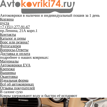
Автоковрики в наличии и
индивидуальный пошив
за 1 день
Корзина
пуста
+7 (351) 277-91-67
пр.Ленина, 21А корп.1
Контакты
Каталог и цены
Ворс или резина?
Фотогалерея
Вопросы-Ответы
Доставка и оплата
подробнее о наших ковриках:
Материалы
Автоковрики EVA
Крепежи
Вышивка
Окантовка
Идеальная форма
Всё об автоковриках
Отзывы покупателей
В салоне сухо
Ковры удерживают воду и быстро её испаряют