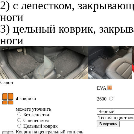
2) с лепестком, закрываю
ноги
3) цельный коврик, закры
ноги
Салон
EVA
4 коврика
2600
можете уточнить
Без лепестка
С лепестком
В корзину
Цельный коврик
Коврик на центральный тоннель