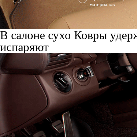
В салоне сухо
Ковры удерж
испаряют