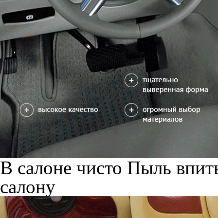
В салоне чисто
Пыль впиты
салону