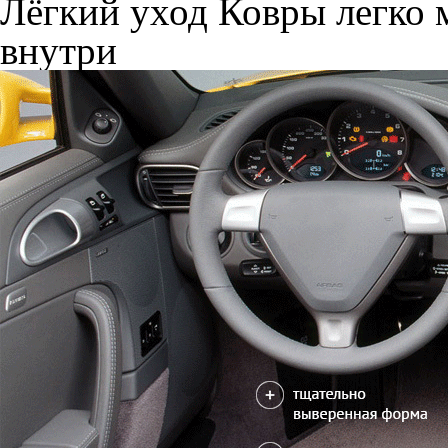
Лёгкий уход
Ковры легко м
внутри