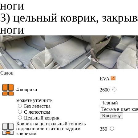
ноги
3) цельный коврик, закры
ноги
Салон
EVA
4 коврика
2600
можете уточнить
Без лепестка
С лепестком
В корзину
Цельный коврик
Коврик на центральный тоннель
отдельно или слитно с задним
350
ковриком