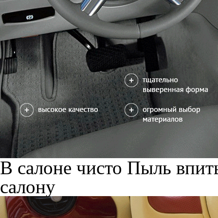
В салоне чисто
Пыль впиты
салону