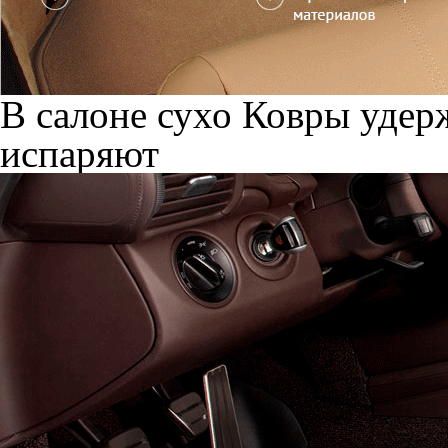
В салоне сухо
Ковры удерж
испаряют