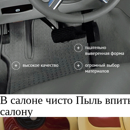
В салоне чисто
Пыль впиты
салону