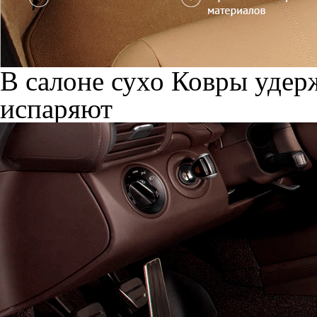
В салоне сухо
Ковры удерж
испаряют