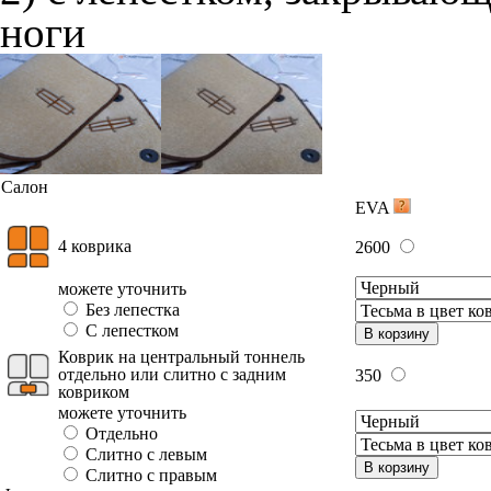
ноги
Салон
EVA
4 коврика
2600
можете уточнить
Без лепестка
С лепестком
В корзину
Коврик на центральный тоннель
отдельно или слитно с задним
350
ковриком
можете уточнить
Отдельно
Слитно с левым
В корзину
Слитно с правым