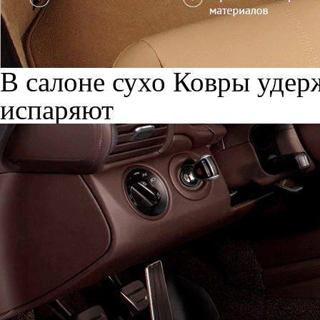
В салоне сухо
Ковры удерж
испаряют