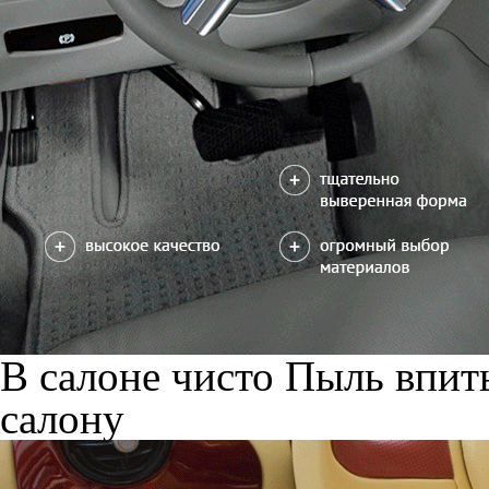
В салоне чисто
Пыль впиты
салону