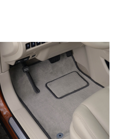
© ателье «Автоковрики 74»
корпус 1.
На нашем сайте в целях об
работоспособности собир
персональных данных, кот
браузером. Это, например, 
и т.д. Если Вы пользуетес