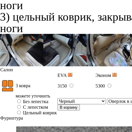
ноги
3) цельный коврик, закры
ноги
Салон
EVA
Эконом
3 ковра
3150
5300
можете уточнить
Без лепестка
С лепестком
В корзину
Цельный коврик
Фурнитура