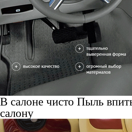
В салоне чисто
Пыль впиты
салону