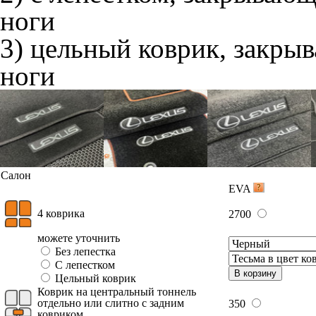
ноги
3) цельный коврик, закры
ноги
Салон
EVA
4 коврика
2700
можете уточнить
Без лепестка
С лепестком
В корзину
Цельный коврик
Коврик на центральный тоннель
отдельно или слитно с задним
350
ковриком