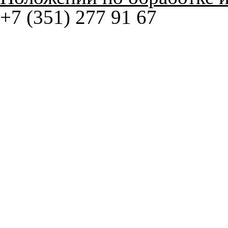
На нашем сайте в целях об
работоспособности собир
персональных данных, кот
браузером. Это, например, 
и т.д. Если Вы пользуетес
согласие на обработку эти
Положении по обработке 
+7 (351) 277 91 67