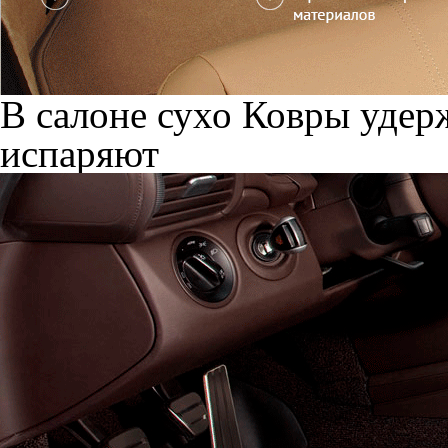
В салоне сухо
Ковры удерж
испаряют