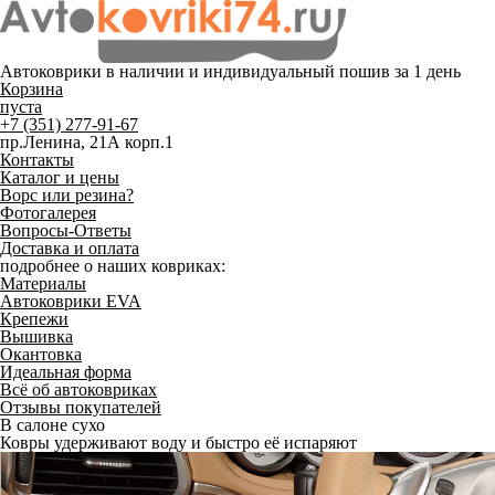
Автоковрики в наличии и
индивидуальный пошив
за 1 день
Корзина
пуста
+7 (351) 277-91-67
пр.Ленина, 21А корп.1
Контакты
Каталог и цены
Ворс или резина?
Фотогалерея
Вопросы-Ответы
Доставка и оплата
подробнее о наших ковриках:
Материалы
Автоковрики EVA
Крепежи
Вышивка
Окантовка
Идеальная форма
Всё об автоковриках
Отзывы покупателей
В салоне сухо
Ковры удерживают воду и быстро её испаряют