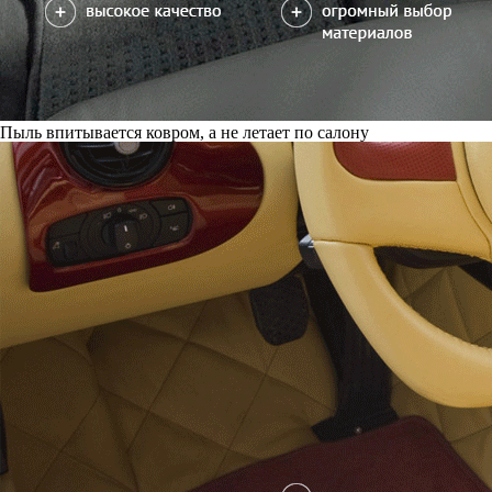
Пыль впитывается ковром, а не летает по салону