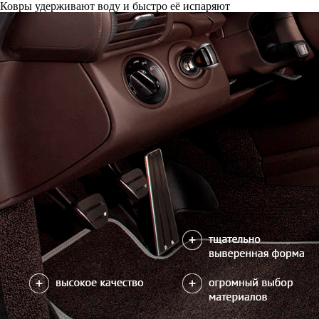
Ковры удерживают воду и быстро её испаряют