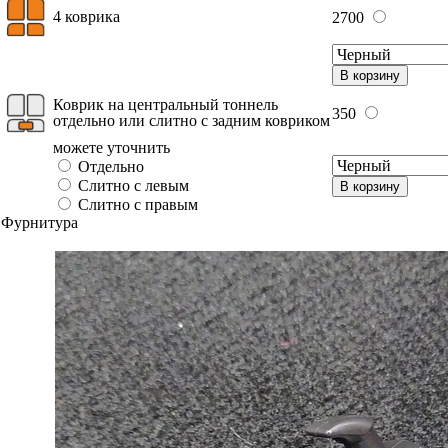
4 коврика
2700
В корзину
Коврик на центральный тоннель
350
отдельно или слитно с задним ковриком
можете уточнить
Отдельно
Слитно с левым
В корзину
Слитно с правым
Фурнитура