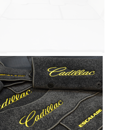
© ателье «Автоковрики 74»
корпус 1.
На нашем сайте в целях об
работоспособности собир
персональных данных, кот
браузером. Это, например, 
и т.д. Если Вы пользуетес