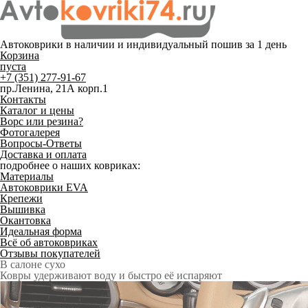
Автоковрики в наличии и
индивидуальный пошив
за 1 день
Корзина
пуста
+7 (351) 277-91-67
пр.Ленина, 21А корп.1
Контакты
Каталог и цены
Ворс или резина?
Фотогалерея
Вопросы-Ответы
Доставка и оплата
подробнее о наших ковриках:
Материалы
Автоковрики EVA
Крепежи
Вышивка
Окантовка
Идеальная форма
Всё об автоковриках
Отзывы покупателей
Служат до 10 лет
Только качественные российские материалы