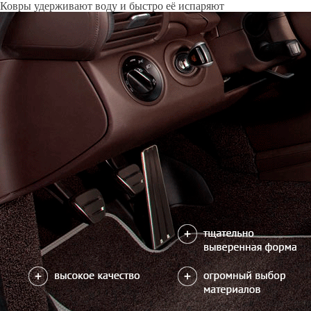
Только качественные российские материалы
Каталог ковриков для автомобилей
»
Kaiyi
»
X7 Kunlun
Автоковрики для Kaiyi X7 Kunlun 2023-н.в.
Поколение:
1 поколение и рестайлинг
Водительский коврик на X7 Kunlun доступен в 2х вариантах:
1) без лепестка, с открытым местом для отдыха левой ноги
2) с лепестком, закрывающим место для отдыха левой ноги
Салон
EVA
Эконом
3 ковра
3150
5300
можете уточнить
Без лепестка
В корзину
С лепестком
Фурнитура