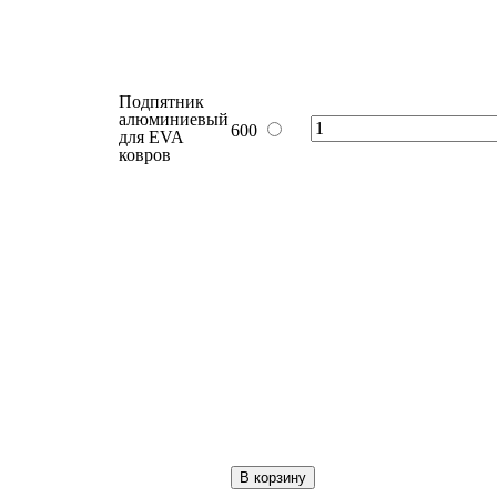
Подпятник
полимерный
для EVA
ковров. При