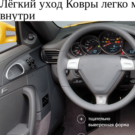
Лёгкий уход
Ковры легко м
внутри