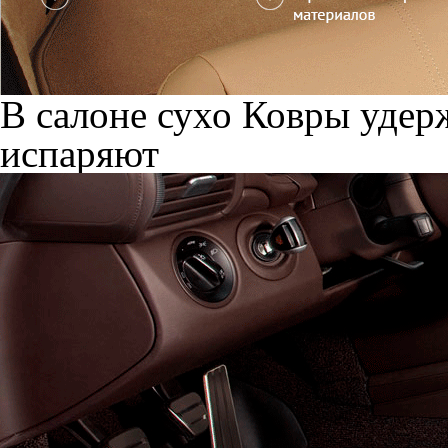
В салоне сухо
Ковры удерж
испаряют