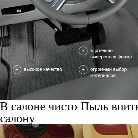
В салоне чисто
Пыль впиты
салону