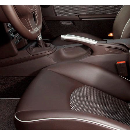
Эконом
Стандарт
Премиум
4500
6600
8800
600
800
900