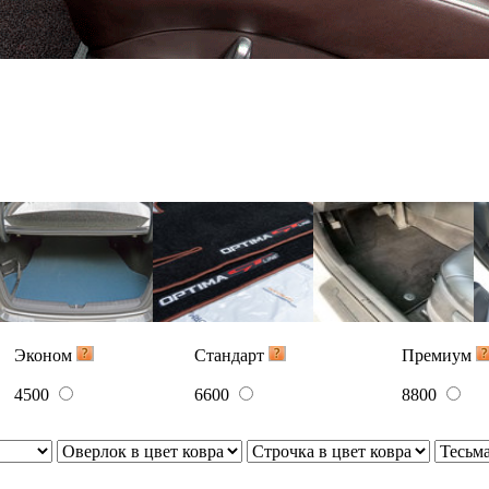
5300
7700
10100