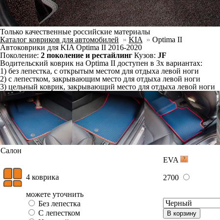
можете уточнить
Отдельно
Слитно с левым
В корзину
Слитно с правым
3 ковра
3150
можете уточнить
Без лепестка
С лепестком
В корзину
Цельный коврик
Фурнитура