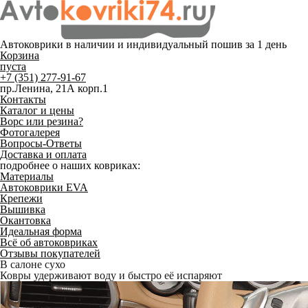
Автоковрики в наличии и
индивидуальный пошив
за 1 день
Корзина
пуста
+7 (351) 277-91-67
пр.Ленина, 21А корп.1
Контакты
Каталог и цены
Ворс или резина?
Фотогалерея
Вопросы-Ответы
Доставка и оплата
подробнее о наших ковриках:
Материалы
Автоковрики EVA
Крепежи
Вышивка
Окантовка
Идеальная форма
Всё об автоковриках
Отзывы покупателей
Служат до 10 лет
Только качественные российские материалы