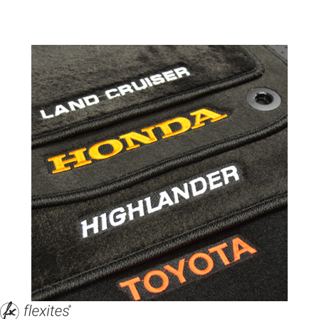
корпус 1.
На нашем сайте в целях об
работоспособности собир
персональных данных, кот
браузером. Это, например, 
и т.д. Если Вы пользуетес
согласие на обработку эти
Положении по обработке 
+7 (351) 277 91 67