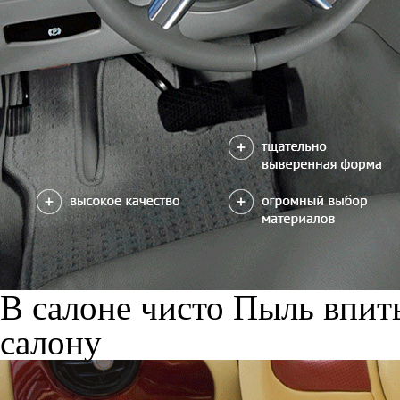
В салоне чисто
Пыль впиты
салону