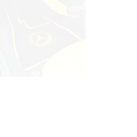
© ателье «Автоковрики 74»