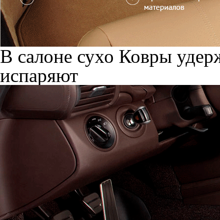
В салоне сухо
Ковры удерж
испаряют