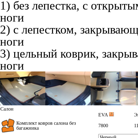
1) без лепестка, с открыт
ноги
2) с лепестком, закрываю
ноги
3) цельный коврик, закры
ноги
Салон
EVA
Э
Комплект ковров салона без
7800
1
багажника