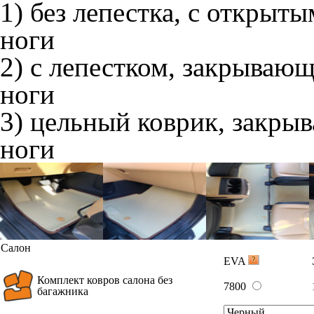
1) без лепестка, с открыт
ноги
2) с лепестком, закрываю
ноги
3) цельный коврик, закры
ноги
Салон
EVA
Комплект ковров салона без
7800
багажника