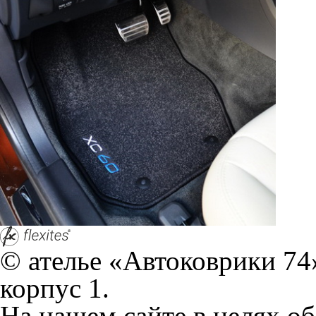
© ателье «Автоковрики 74»
корпус 1.
На нашем сайте в целях об
работоспособности собир
персональных данных, кот
браузером. Это, например, 
и т.д. Если Вы пользуетес
согласие на обработку эти
Положении по обработке 
+7 (351) 277 91 67