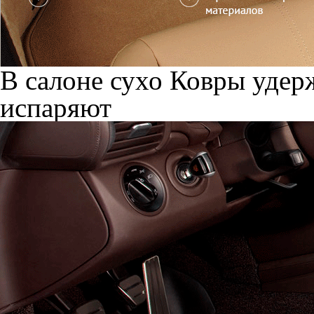
В салоне сухо
Ковры удерж
испаряют