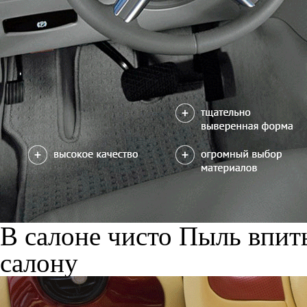
В салоне чисто
Пыль впиты
салону