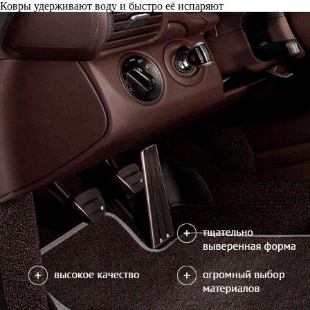
Ковры удерживают воду и быстро её испаряют