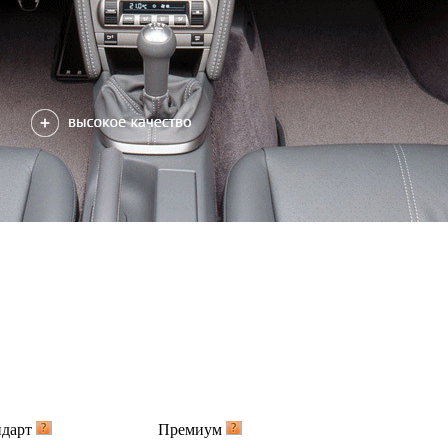
ндарт
Премиум