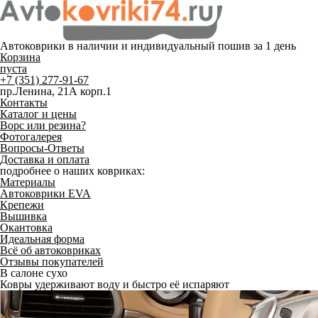
Автоковрики в наличии и
индивидуальный пошив
за 1 день
Корзина
пуста
+7 (351) 277-91-67
пр.Ленина, 21А корп.1
Контакты
Каталог и цены
Ворс или резина?
Фотогалерея
Вопросы-Ответы
Доставка и оплата
подробнее о наших ковриках:
Материалы
Автоковрики EVA
Крепежи
Вышивка
Окантовка
Идеальная форма
Всё об автоковриках
Отзывы покупателей
В салоне сухо
Ковры удерживают воду и быстро её испаряют