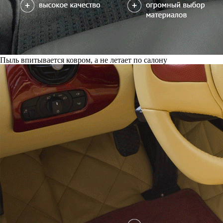
Пыль впитывается ковром, а не летает по салону