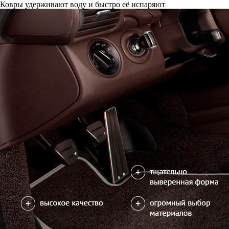
Ковры удерживают воду и быстро её испаряют