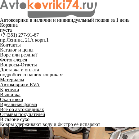
Автоковрики в наличии и
индивидуальный пошив
за 1 день
Корзина
пуста
+7 (351) 277-91-67
пр.Ленина, 21А корп.1
Контакты
Каталог и цены
Ворс или резина?
Фотогалерея
Вопросы-Ответы
Доставка и оплата
подробнее о наших ковриках:
Материалы
Автоковрики EVA
Крепежи
Вышивка
Окантовка
Идеальная форма
Всё об автоковриках
Отзывы покупателей
В салоне сухо
Ковры удерживают воду и быстро её испаряют