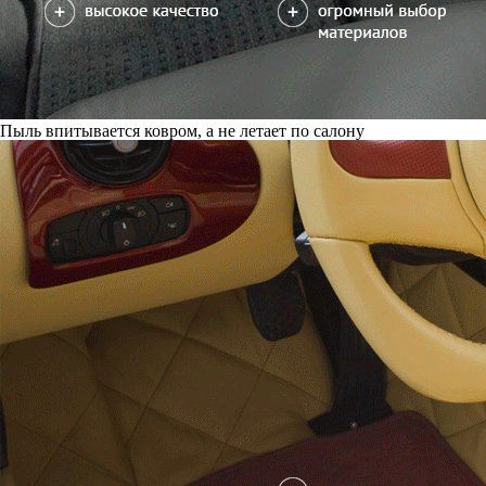
Пыль впитывается ковром, а не летает по салону