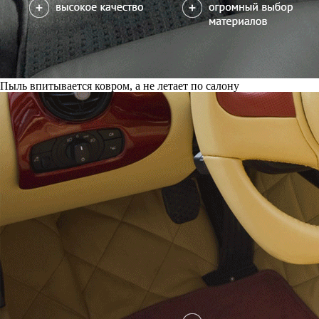
Пыль впитывается ковром, а не летает по салону