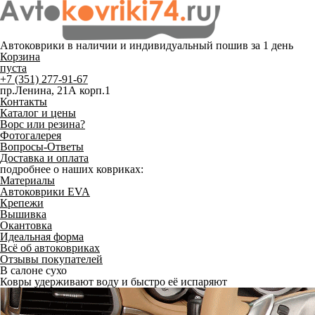
Автоковрики в наличии и
индивидуальный пошив
за 1 день
Корзина
пуста
+7 (351) 277-91-67
пр.Ленина, 21А корп.1
Контакты
Каталог и цены
Ворс или резина?
Фотогалерея
Вопросы-Ответы
Доставка и оплата
подробнее о наших ковриках:
Материалы
Автоковрики EVA
Крепежи
Вышивка
Окантовка
Идеальная форма
Всё об автоковриках
Отзывы покупателей
В салоне сухо
Ковры удерживают воду и быстро её испаряют