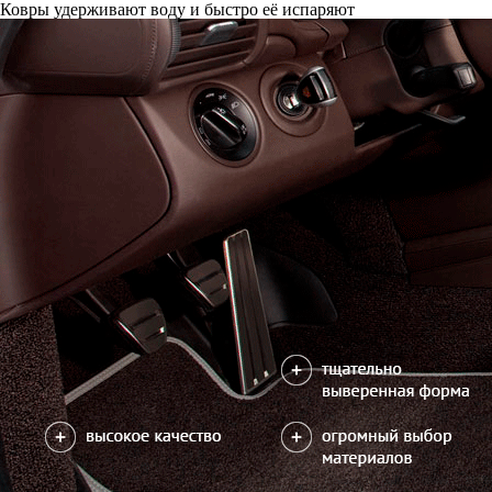
Ковры удерживают воду и быстро её испаряют