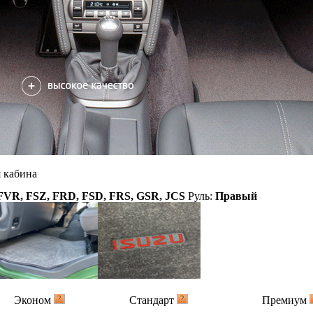
 кабина
FVR, FSZ, FRD, FSD, FRS, GSR, JCS
Руль:
Правый
Эконом
Стандарт
Премиум