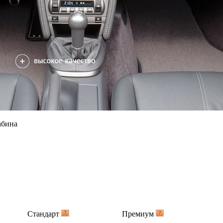
абина
Стандарт
Премиум