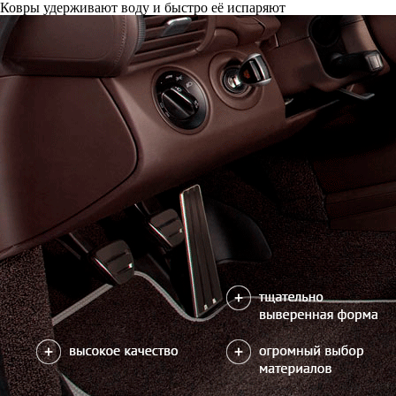
Ковры удерживают воду и быстро её испаряют