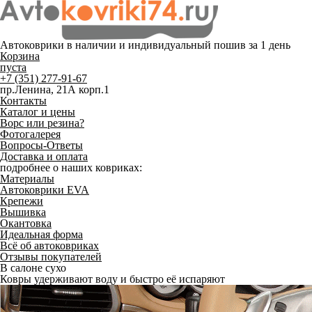
Автоковрики в наличии и
индивидуальный пошив
за 1 день
Корзина
пуста
+7 (351) 277-91-67
пр.Ленина, 21А корп.1
Контакты
Каталог и цены
Ворс или резина?
Фотогалерея
Вопросы-Ответы
Доставка и оплата
подробнее о наших ковриках:
Материалы
Автоковрики EVA
Крепежи
Вышивка
Окантовка
Идеальная форма
Всё об автоковриках
Отзывы покупателей
В салоне сухо
Ковры удерживают воду и быстро её испаряют