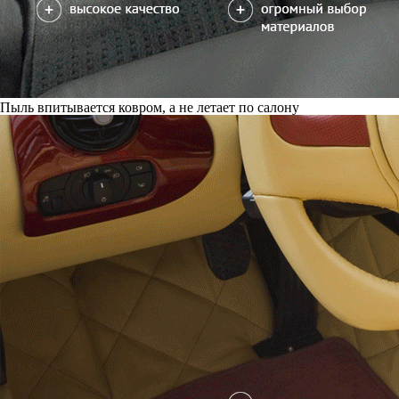
Пыль впитывается ковром, а не летает по салону