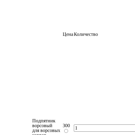
Цена
Количество
Подпятник
ворсовый
300
для ворсовых