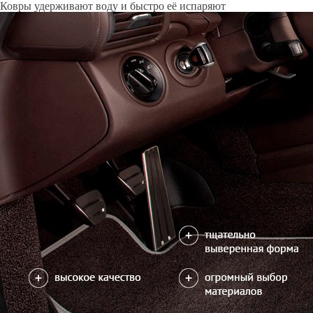
Только качественные российские материалы
Каталог ковриков для автомобилей
»
Infiniti
»
QX60 I
Автоковрики для Infiniti QX60 I 2013-2021
Поколение:
1 поколение и рестайлинг
Кузов:
L50
Водительский коврик на QX60 I доступен в 2х вариантах:
1) без лепестка, с открытым местом для отдыха левой ноги
2) с лепестком, закрывающим место для отдыха левой ноги
Салон
EVA
Эконом
3 ковра
3350
5900
можете уточнить
Без лепестка
В корзину
С лепестком
Ковер 3го ряда сидений
1050
1600