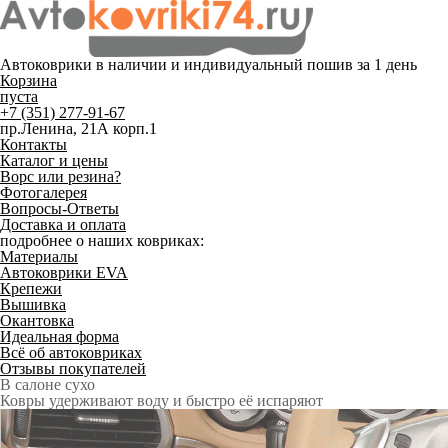
Автоковрики в наличии и
индивидуальный пошив
за 1 день
Корзина
пуста
+7 (351) 277-91-67
пр.Ленина, 21А корп.1
Контакты
Каталог и цены
Ворс или резина?
Фотогалерея
Вопросы-Ответы
Доставка и оплата
подробнее о наших ковриках:
Материалы
Автоковрики EVA
Крепежи
Вышивка
Окантовка
Идеальная форма
Всё об автоковриках
Отзывы покупателей
Служат до 10 лет
Только качественные российские материалы