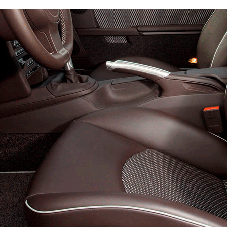
Стандарт
Премиум
8300
10700
2250
2850