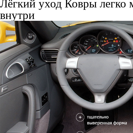
Лёгкий уход
Ковры легко м
внутри