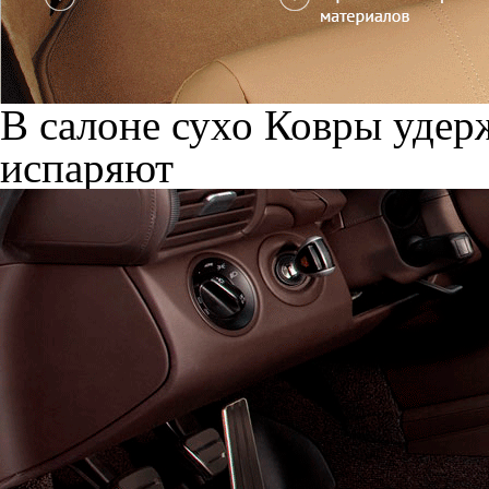
В салоне сухо
Ковры удерж
испаряют