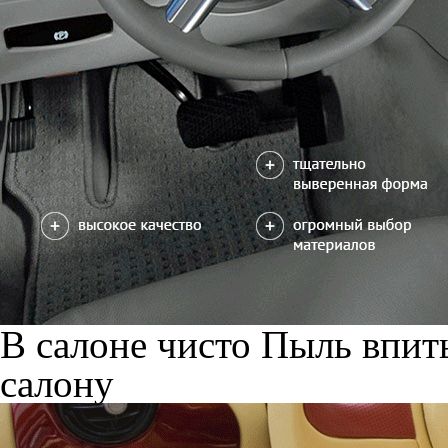
В салоне чисто
Пыль впиты
салону