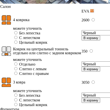
Салон
EVA
4 коврика
2600
можете уточнить
Без лепестка
С лепестком
В корзину
Цельный коврик
Коврик на центральный тоннель
350
отдельно или слитно с задним ковриком
можете уточнить
Отдельно
Слитно с левым
В корзину
Слитно с правым
3 ковра
3050
можете уточнить
Без лепестка
С лепестком
В корзину
Цельный коврик
Фурнитура