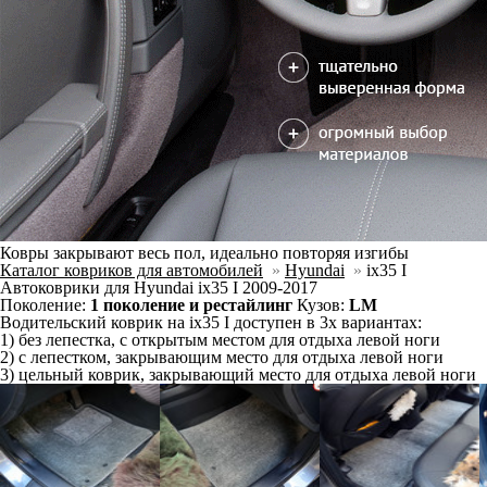
Ковры закрывают весь пол, идеально повторяя изгибы
Каталог ковриков для автомобилей
»
Hyundai
»
ix35 I
Автоковрики для Hyundai ix35 I 2009-2017
Поколение:
1 поколение и рестайлинг
Кузов:
LM
Водительский коврик на ix35 I доступен в 3х вариантах:
1) без лепестка, с открытым местом для отдыха левой ноги
2) с лепестком, закрывающим место для отдыха левой ноги
3) цельный коврик, закрывающий место для отдыха левой ноги