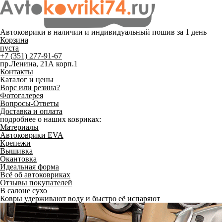
Автоковрики в наличии и
индивидуальный пошив
за 1 день
Корзина
пуста
+7 (351) 277-91-67
пр.Ленина, 21А корп.1
Контакты
Каталог и цены
Ворс или резина?
Фотогалерея
Вопросы-Ответы
Доставка и оплата
подробнее о наших ковриках:
Материалы
Автоковрики EVA
Крепежи
Вышивка
Окантовка
Идеальная форма
Всё об автоковриках
Отзывы покупателей
В салоне сухо
Ковры удерживают воду и быстро её испаряют