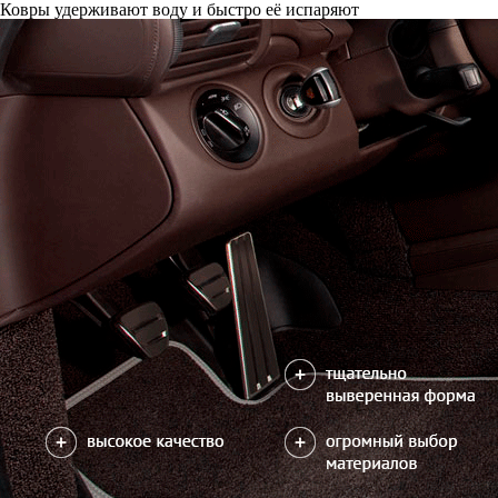
Ковры удерживают воду и быстро её испаряют