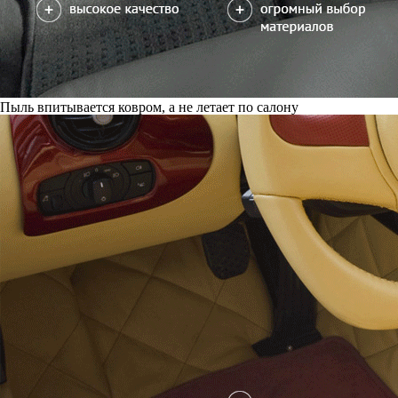
Пыль впитывается ковром, а не летает по салону