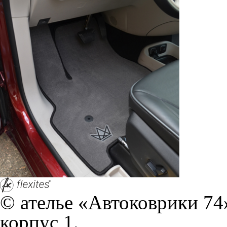
корпус 1.
На нашем сайте в целях об
работоспособности собир
персональных данных, кот
браузером. Это, например, 
и т.д. Если Вы пользуетес
согласие на обработку эти
Положении по обработке 
+7 (351) 277 91 67