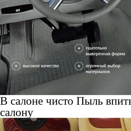
В салоне чисто
Пыль впиты
салону