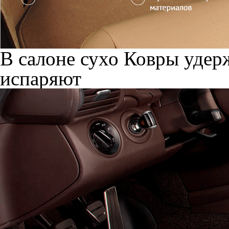
В салоне сухо
Ковры удерж
испаряют