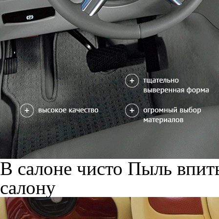
В салоне чисто
Пыль впиты
салону