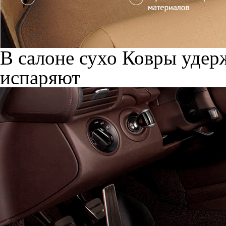
В салоне сухо
Ковры удерж
испаряют