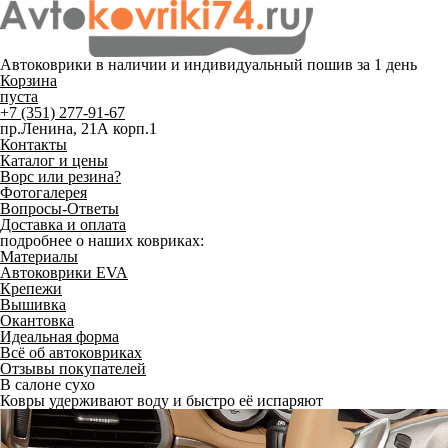
Автоковрики в наличии и
индивидуальный пошив
за 1 день
Корзина
пуста
+7 (351) 277-91-67
пр.Ленина, 21А корп.1
Контакты
Каталог и цены
Ворс или резина?
Фотогалерея
Вопросы-Ответы
Доставка и оплата
подробнее о наших ковриках:
Материалы
Автоковрики EVA
Крепежи
Вышивка
Окантовка
Идеальная форма
Всё об автоковриках
Отзывы покупателей
В салоне сухо
Ковры удерживают воду и быстро её испаряют