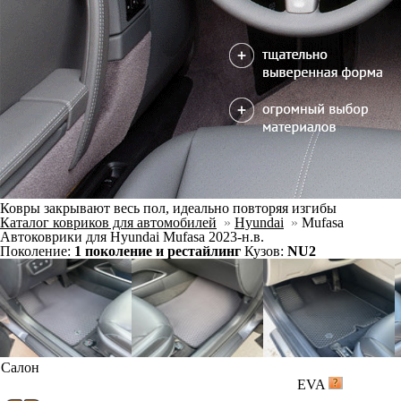
Ковры закрывают весь пол, идеально повторяя изгибы
Каталог ковриков для автомобилей
»
Hyundai
»
Mufasa
Автоковрики для Hyundai Mufasa 2023-н.в.
Поколение:
1 поколение и рестайлинг
Кузов:
NU2
Салон
EVA