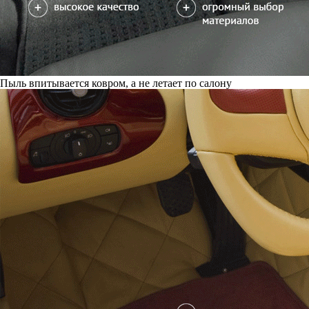
Пыль впитывается ковром, а не летает по салону