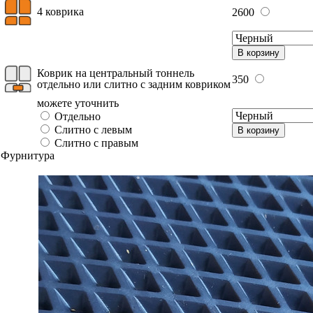
4 коврика
2600
В корзину
Коврик на центральный тоннель
350
отдельно или слитно с задним ковриком
можете уточнить
Отдельно
Слитно с левым
В корзину
Слитно с правым
Фурнитура