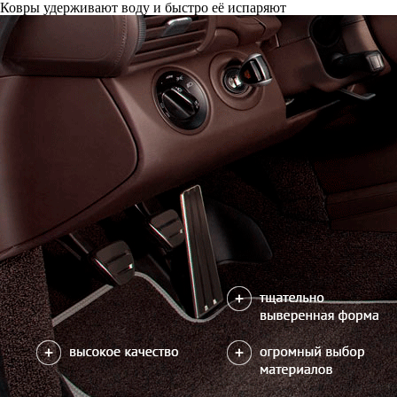
Ковры удерживают воду и быстро её испаряют