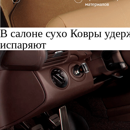
В салоне сухо
Ковры удерж
испаряют