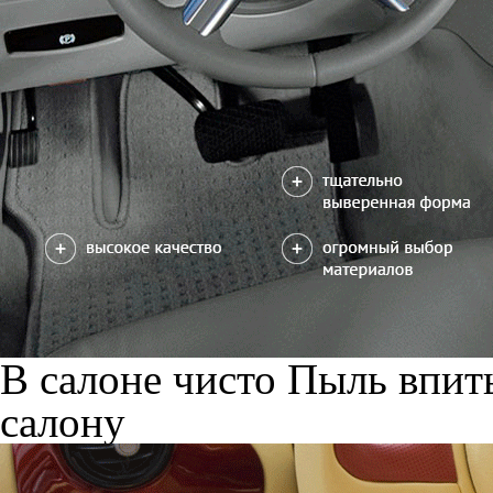
В салоне чисто
Пыль впиты
салону