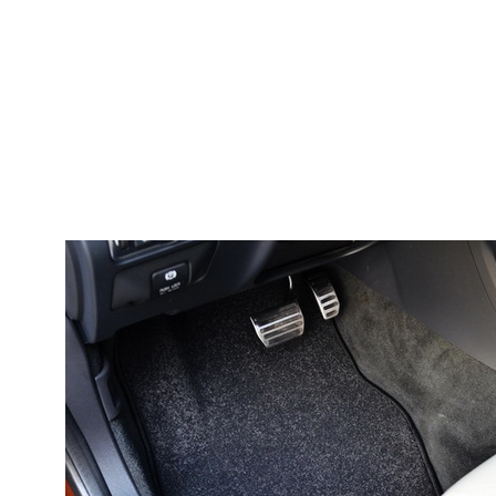
© ателье «Автоковрики 74»
корпус 1.