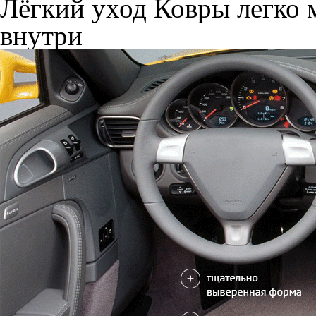
Лёгкий уход
Ковры легко м
внутри