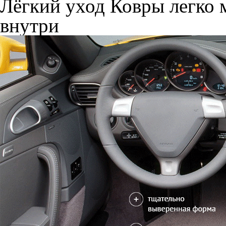
Лёгкий уход
Ковры легко м
внутри