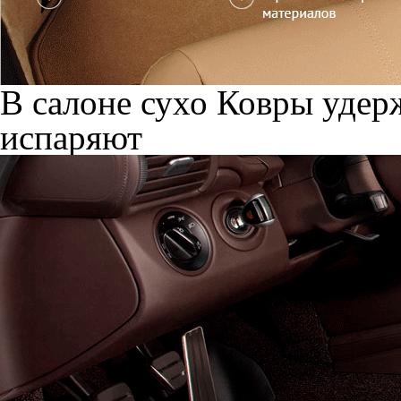
В салоне сухо
Ковры удерж
испаряют