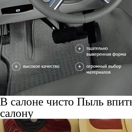
В салоне чисто
Пыль впиты
салону