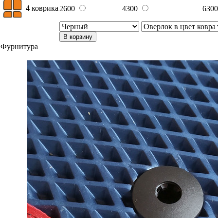
4 коврика
2600
4300
630
В корзину
Фурнитура