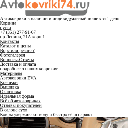
Автоковрики в наличии и
индивидуальный пошив
за 1 день
Корзина
пуста
+7 (351) 277-91-67
пр.Ленина, 21А корп.1
Контакты
Каталог и цены
Ворс или резина?
Фотогалерея
Вопросы-Ответы
Доставка и оплата
подробнее о наших ковриках:
Материалы
Автоковрики EVA
Крепежи
Вышивка
Окантовка
Идеальная форма
Всё об автоковриках
Отзывы покупателей
В салоне сухо
Ковры удерживают воду и быстро её испаряют