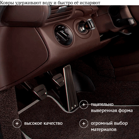
Ковры удерживают воду и быстро её испаряют