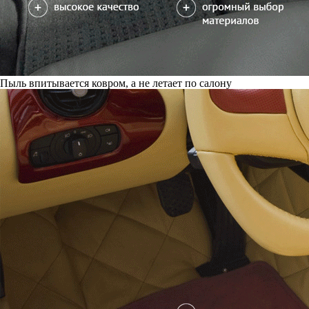
Пыль впитывается ковром, а не летает по салону